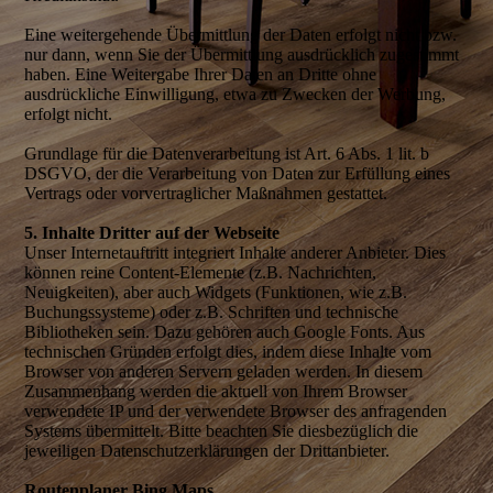
Eine weitergehende Übermittlung der Daten erfolgt nicht bzw.
nur dann, wenn Sie der Übermittlung ausdrücklich zugestimmt
haben. Eine Weitergabe Ihrer Daten an Dritte ohne
ausdrückliche Einwilligung, etwa zu Zwecken der Werbung,
erfolgt nicht.
Grundlage für die Datenverarbeitung ist Art. 6 Abs. 1 lit. b
DSGVO, der die Verarbeitung von Daten zur Erfüllung eines
Vertrags oder vorvertraglicher Maßnahmen gestattet.
5. Inhalte Dritter auf der Webseite
Unser Internetauftritt integriert Inhalte anderer Anbieter. Dies
können reine Content-Elemente (z.B. Nachrichten,
Neuigkeiten), aber auch Widgets (Funktionen, wie z.B.
Buchungssysteme) oder z.B. Schriften und technische
Bibliotheken sein. Dazu gehören auch Google Fonts. Aus
technischen Gründen erfolgt dies, indem diese Inhalte vom
Browser von anderen Servern geladen werden. In diesem
Zusammenhang werden die aktuell von Ihrem Browser
verwendete IP und der verwendete Browser des anfragenden
Systems übermittelt. Bitte beachten Sie diesbezüglich die
jeweiligen Datenschutzerklärungen der Drittanbieter.
Routenplaner Bing Maps