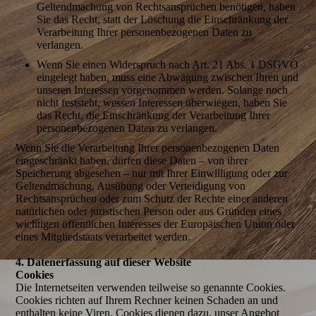
Geltendmachung von Rechtsansprüchen benötigen, haben
Sie das Recht, statt der Löschung die Einschränkung der
Verarbeitung Ihrer personenbezogenen Daten zu
verlangen.
Wenn Sie einen Widerspruch nach Art. 21 Abs. 1 DSGVO
eingelegt haben, muss eine Abwägung zwischen Ihren und
unseren Interessen vorgenommen werden. Solange noch
nicht feststeht, wessen Interessen überwiegen, haben Sie
das Recht, die Einschränkung der Verarbeitung Ihrer
personenbezogenen Daten zu verlangen.
Wenn Sie die Verarbeitung Ihrer personenbezogenen Daten
eingeschränkt haben, dürfen diese Daten – von ihrer
Speicherung abgesehen – nur mit Ihrer Einwilligung oder zur
Geltendmachung, Ausübung oder Verteidigung von
Rechtsansprüchen oder zum Schutz der Rechte einer anderen
natürlichen oder juristischen Person oder aus Gründen eines
wichtigen öffentlichen Interesses der Europäischen Union oder
eines Mitgliedstaats verarbeitet werden.
4. Datenerfassung auf dieser Website
Cookies
Die Internetseiten verwenden teilweise so genannte Cookies.
Cookies richten auf Ihrem Rechner keinen Schaden an und
enthalten keine Viren. Cookies dienen dazu, unser Angebot