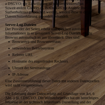
a DSGVO; die Einwilligung ist jederzeit widerrufbar.
Soweit andere Cookies (z. B. Cookies zur Analyse Ihres
Surfverhaltens) gespeichert werden, werden diese in dieser
Datenschutzerklärung gesondert behandelt.
Server-Log-Dateien
Der Provider der Seiten erhebt und speichert automatisch
Informationen in so genannten Server-Log-Dateien, die Ihr
Browser automatisch an uns übermittelt. Dies sind:
Browsertyp und Browserversion
verwendetes Betriebssystem
Referrer URL
Hostname des zugreifenden Rechners
Uhrzeit der Serveranfrage
IP-Adresse
Eine Zusammenführung dieser Daten mit anderen Datenquellen
wird nicht vorgenommen.
Die Erfassung dieser Daten erfolgt auf Grundlage von Art. 6
Abs. 1 lit. f DSGVO. Der Websitebetreiber hat ein berechtigtes
Interesse an der technisch fehlerfreien Darstellung und der