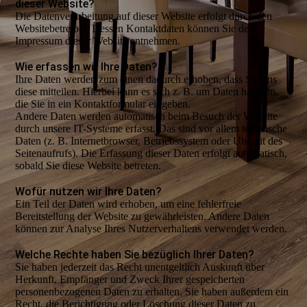
dieser Website?
Die Datenverarbeitung auf dieser Website erfolgt durch den
Websitebetreiber. Dessen Kontaktdaten können Sie dem
Impressum dieser Website entnehmen.
Wie erfassen wir Ihre Daten?
Ihre Daten werden zum einen dadurch erhoben, dass Sie uns
diese mitteilen. Hierbei kann es sich z. B. um Daten handeln,
die Sie in ein Kontaktformular eingeben.
Andere Daten werden automatisch beim Besuch der Website
durch unsere IT-Systeme erfasst. Das sind vor allem technische
Daten (z. B. Internetbrowser, Betriebssystem oder Uhrzeit des
Seitenaufrufs). Die Erfassung dieser Daten erfolgt automatisch,
sobald Sie diese Website betreten.
Wofür nutzen wir Ihre Daten?
Ein Teil der Daten wird erhoben, um eine fehlerfreie
Bereitstellung der Website zu gewährleisten. Andere Daten
können zur Analyse Ihres Nutzerverhaltens verwendet werden.
Welche Rechte haben Sie bezüglich Ihrer Daten?
Sie haben jederzeit das Recht unentgeltlich Auskunft über
Herkunft, Empfänger und Zweck Ihrer gespeicherten
personenbezogenen Daten zu erhalten. Sie haben außerdem ein
Recht, die Berichtigung oder Löschung dieser Daten zu