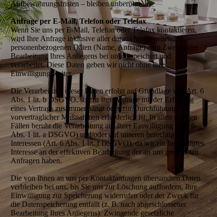
Aufbewahrungsfristen – bleiben unberührt.
Anfrage per E-Mail, Telefon oder Telefax
Wenn Sie uns per E-Mail, Telefon oder Telefax kontaktieren,
wird Ihre Anfrage inklusive aller daraus hervorgehenden
personenbezogenen Daten (Name, Anfrage) zum Zwecke der
Bearbeitung Ihres Anliegens bei uns gespeichert und
verarbeitet. Diese Daten geben wir nicht ohne Ihre
Einwilligung weiter.
Die Verarbeitung dieser Daten erfolgt auf Grundlage von Art. 6
Abs. 1 lit. b DSGVO, sofern Ihre Anfrage mit der Erfüllung
eines Vertrags zusammenhängt oder zur Durchführung
vorvertraglicher Maßnahmen erforderlich ist. In allen übrigen
Fällen beruht die Verarbeitung auf Ihrer Einwilligung (Art. 6
Abs. 1 lit. a DSGVO) und/oder auf unseren berechtigten
Interessen (Art. 6 Abs. 1 lit. f DSGVO), da wir ein berechtigtes
Interesse an der effektiven Bearbeitung der an uns gerichteten
Anfragen haben.
Die von Ihnen an uns per Kontaktanfragen übersandten Daten
verbleiben bei uns, bis Sie uns zur Löschung auffordern, Ihre
Einwilligung zur Speicherung widerrufen oder der Zweck für
die Datenspeicherung entfällt (z. B. nach abgeschlossener
Bearbeitung Ihres Anliegens). Zwingende gesetzliche