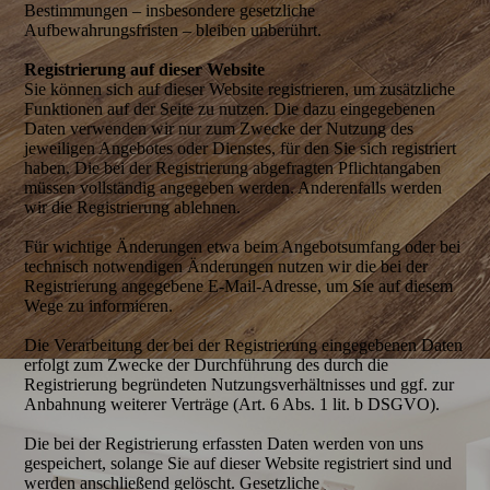
Bestimmungen – insbesondere gesetzliche
Aufbewahrungsfristen – bleiben unberührt.
Registrierung auf dieser Website
Sie können sich auf dieser Website registrieren, um zusätzliche
Funktionen auf der Seite zu nutzen. Die dazu eingegebenen
Daten verwenden wir nur zum Zwecke der Nutzung des
jeweiligen Angebotes oder Dienstes, für den Sie sich registriert
haben. Die bei der Registrierung abgefragten Pflichtangaben
müssen vollständig angegeben werden. Anderenfalls werden
wir die Registrierung ablehnen.
Für wichtige Änderungen etwa beim Angebotsumfang oder bei
technisch notwendigen Änderungen nutzen wir die bei der
Registrierung angegebene E-Mail-Adresse, um Sie auf diesem
Wege zu informieren.
Die Verarbeitung der bei der Registrierung eingegebenen Daten
erfolgt zum Zwecke der Durchführung des durch die
Registrierung begründeten Nutzungsverhältnisses und ggf. zur
Anbahnung weiterer Verträge (Art. 6 Abs. 1 lit. b DSGVO).
Die bei der Registrierung erfassten Daten werden von uns
gespeichert, solange Sie auf dieser Website registriert sind und
werden anschließend gelöscht. Gesetzliche