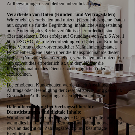
Aufbewahrungsfristen bleiben unberührt.
Verarbeiten von Daten (Kunden- und Vertragsdaten)
Wir erheben, verarbeiten und nutzen personenbezogene Daten
nur, soweit sie für die Begründung, inhaltliche Ausgestaltung
oder Änderung des Rechtsverhältnisses erforderlich sind
(Bestandsdaten). Dies erfolgt auf Grundlage von Art. 6 Abs. 1
lit. b DSGVO, der die Verarbeitung von Daten zur Erfüllung
eines Vertrags oder vorvertraglicher Maßnahmen gestattet.
Personenbezogene Daten über die Inanspruchnahme dieser
Website (Nutzungsdaten) erheben, verarbeiten und nutzen wir
nur, soweit dies erforderlich ist, um dem Nutzer die
Inanspruchnahme des Dienstes zu ermöglichen oder
abzurechnen.
Die erhobenen Kundendaten werden nach Abschluss des
Auftrags oder Beendigung der Geschäftsbeziehung gelöscht.
Gesetzliche Aufbewahrungsfristen bleiben unberührt.
Datenübermittlung bei Vertragsschluss für
Dienstleistungen und digitale Inhalte
Wir übermitteln personenbezogene Daten an Dritte nur dann,
wenn dies im Rahmen der Vertragsabwicklung notwendig ist,
etwa an das mit der Zahlungsabwicklung beauftragte
Kreditinstitut.