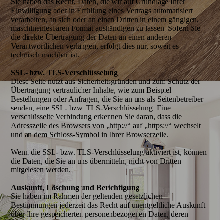
Sie haben das Recht, Daten, die wir auf Grundlage Ihrer
Einwilligung oder in Erfüllung eines Vertrags automatisiert
verarbeiten, an sich oder an einen Dritten in einem gängigen,
maschinenlesbaren Format aushändigen zu lassen. Sofern Sie
die direkte Übertragung der Daten an einen anderen
Verantwortlichen verlangen, erfolgt dies nur, soweit es
technisch machbar ist.
SSL- bzw. TLS-Verschlüsselung
Diese Seite nutzt aus Sicherheitsgründen und zum Schutz der
Übertragung vertraulicher Inhalte, wie zum Beispiel
Bestellungen oder Anfragen, die Sie an uns als Seitenbetreiber
senden, eine SSL- bzw. TLS-Verschlüsselung. Eine
verschlüsselte Verbindung erkennen Sie daran, dass die
Adresszeile des Browsers von „http://“ auf „https://“ wechselt
und an dem Schloss-Symbol in Ihrer Browserzeile.
Wenn die SSL- bzw. TLS-Verschlüsselung aktiviert ist, können
die Daten, die Sie an uns übermitteln, nicht von Dritten
mitgelesen werden.
Auskunft, Löschung und Berichtigung
Sie haben im Rahmen der geltenden gesetzlichen
Bestimmungen jederzeit das Recht auf unentgeltliche Auskunft
über Ihre gespeicherten personenbezogenen Daten, deren