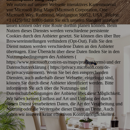
Wir nutzen auf unserer Webseite interaktives Kartenmaterial
von Microsoft Bing Maps (Microsoft Corporation, One
Microsoft Way, Redmond, Washington 98052, USA. Telefon:
+1 (425) 882 8080) damit Sie sich unseren Standort anzeigen
lassen können oder eine Route dorthin planen können. Beim
Nutzen dieses Dienstes werden verschiedene persistente
Cookies durch den Anbieter gesetzt. Sie können dies über Ihre
Browsereinstellungen verhindern (Opt-Out). Falls Sie den
Dienst nutzen werden verschiedene Daten an den Anbieter
übertragen. Eine Übersicht über diese Daten finden Sie in den
Nutzungsbedingungen des Anbieters (
https://www.microsoft.com/en-us/maps/product/terms) und der
Datenschutzerklärung ( https://privacy.microsoft.com/de-
de/privacystatement). Wenn Sie bei den entsprechenden
Diensten, auch außerhalb dieser Webseite, eingeloggt sind,
können Sie durch diese Anbieter identifiziert werden. Bitte
informieren Sie sich über die Nutzungs- und
Datenschutzbedingungen der Anbieter über diese Möglichkeit.
Wir haben keinen Einfluss auf Art und Umfang der durch
diesen Dienst verarbeiteten Daten, die Art der Verarbeitung und
Nutzung oder die Weitergabe dieser Daten an Dritte. Auch
haben wir insoweit keine effektiven Kontrollmöglichkeiten.