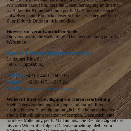
Wir weisen darauf hin, dass die Datenübertragung im Internet
(z. B. bei der Kommunikation per E-Mail) Sicherheitslücken
aufweisen kann. Ein lückenloser Schutz der Daten vor dem
Zugriff durch Dritte ist nicht möglich.
Hinweis zur verantwortlichen Stelle
Die verantwortliche Stelle für die Datenverarbeitung auf dieser
Website ist:
Kohnen & Meyer Malerbetriebs GmbH
Lankumer Ring 6
49661 Cloppenburg
Telefon:
+49 (0) 4471 - 947 190
Telefax:
+49 (0) 4471 – 947 191
E-Mail:
info@maler-kohnen-meyer.de
Widerruf Ihrer Einwilligung zur Datenverarbeitung
Viele Datenverarbeitungsvorgänge sind nur mit Ihrer
ausdrücklichen Einwilligung möglich. Sie können eine bereits
erteilte Einwilligung jederzeit widerrufen. Dazu reicht eine
formlose Mitteilung per E-Mail an uns. Die Rechtmäßigkeit der
bis zum Widerruf erfolgten Datenverarbeitung bleibt vom
Widerruf unberührt. Widerspruchsrecht gegen die