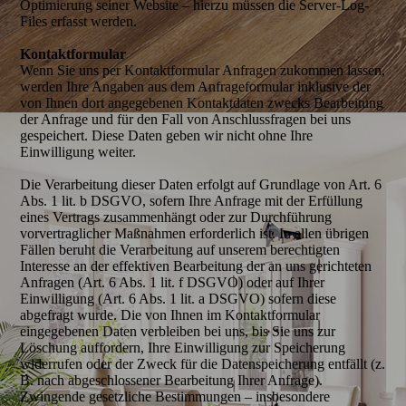
Optimierung seiner Website – hierzu müssen die Server-Log-
Files erfasst werden.
Kontaktformular
Wenn Sie uns per Kontaktformular Anfragen zukommen lassen,
werden Ihre Angaben aus dem Anfrageformular inklusive der
von Ihnen dort angegebenen Kontaktdaten zwecks Bearbeitung
der Anfrage und für den Fall von Anschlussfragen bei uns
gespeichert. Diese Daten geben wir nicht ohne Ihre
Einwilligung weiter.
Die Verarbeitung dieser Daten erfolgt auf Grundlage von Art. 6
Abs. 1 lit. b DSGVO, sofern Ihre Anfrage mit der Erfüllung
eines Vertrags zusammenhängt oder zur Durchführung
vorvertraglicher Maßnahmen erforderlich ist. In allen übrigen
Fällen beruht die Verarbeitung auf unserem berechtigten
Interesse an der effektiven Bearbeitung der an uns gerichteten
Anfragen (Art. 6 Abs. 1 lit. f DSGVO) oder auf Ihrer
Einwilligung (Art. 6 Abs. 1 lit. a DSGVO) sofern diese
abgefragt wurde. Die von Ihnen im Kontaktformular
eingegebenen Daten verbleiben bei uns, bis Sie uns zur
Löschung auffordern, Ihre Einwilligung zur Speicherung
widerrufen oder der Zweck für die Datenspeicherung entfällt (z.
B. nach abgeschlossener Bearbeitung Ihrer Anfrage).
Zwingende gesetzliche Bestimmungen – insbesondere