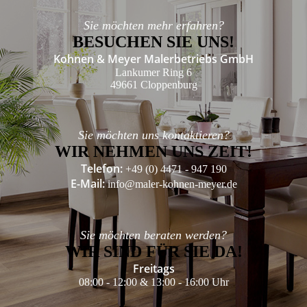
Sie möchten mehr erfahren?
BESUCHEN SIE UNS!
Kohnen & Meyer Malerbetriebs GmbH
Lankumer Ring 6
49661 Cloppenburg
Sie möchten uns kontaktieren?
WIR NEHMEN UNS ZEIT!
Telefon:
+49 (0) 4471 - 947 190
E-Mail:
info@maler-kohnen-meyer.de
Sie möchten beraten werden?
WIR SIND FÜR SIE DA!
Freitags
08:00 - 12:00 & 13:00 - 16:00 Uhr