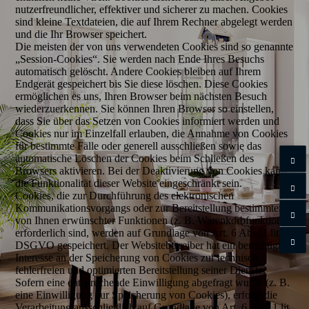
nutzerfreundlicher, effektiver und sicherer zu machen. Cookies
sind kleine Textdateien, die auf Ihrem Rechner abgelegt werden
und die Ihr Browser speichert.
Die meisten der von uns verwendeten Cookies sind so genannte
„Session-Cookies“. Sie werden nach Ende Ihres Besuchs
automatisch gelöscht. Andere Cookies bleiben auf Ihrem
Endgerät gespeichert bis Sie diese löschen. Diese Cookies
ermöglichen es uns, Ihren Browser beim nächsten Besuch
wiederzuerkennen. Sie können Ihren Browser so einstellen,
dass Sie über das Setzen von Cookies informiert werden und
Cookies nur im Einzelfall erlauben, die Annahme von Cookies
für bestimmte Fälle oder generell ausschließen sowie das
automatische Löschen der Cookies beim Schließen des
Browsers aktivieren. Bei der Deaktivierung von Cookies kann
die Funktionalität dieser Website eingeschränkt sein.
Cookies, die zur Durchführung des elektronischen
Kommunikationsvorgangs oder zur Bereitstellung bestimmter,
von Ihnen erwünschter Funktionen (z. B. Warenkorbfunktion)
erforderlich sind, werden auf Grundlage von Art. 6 Abs. 1 lit. f
DSGVO gespeichert. Der Websitebetreiber hat ein berechtigtes
Interesse an der Speicherung von Cookies zur technisch
fehlerfreien und optimierten Bereitstellung seiner Dienste.
Sofern eine entsprechende Einwilligung abgefragt wurde (z. B.
eine Einwilligung zur Speicherung von Cookies), erfolgt die
Verarbeitung ausschließlich auf Grundlage von Art. 6 Abs. 1 lit.