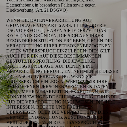
Datenerhebung in besonderen Fällen sowie gegen
Direktwerbung (Art. 21 DSGVO)
WENN DIE DATENVERARBEITUNG AUF
GRUNDLAGE VON ART. 6 ABS. 1 LIT. E ODER F
DSGVO ERFOLGT, HABEN SIE JEDERZEIT DAS
RECHT, AUS GRÜNDEN, DIE SICH AUS IHRER
BESONDEREN SITUATION ERGEBEN, GEGEN DIE
VERARBEITUNG IHRER PERSONENBEZOGENEN
DATEN WIDERSPRUCH EINZULEGEN; DIES GILT
AUCH FÜR EIN AUF DIESE BESTIMMUNGEN
GESTÜTZTES PROFILING. DIE JEWEILIGE
RECHTSGRUNDLAGE, AUF DENEN EINE
VERARBEITUNG BERUHT, ENTNEHMEN SIE DIESER
DATENSCHUTZERKLÄRUNG. WENN SIE
WIDERSPRUCH EINLEGEN, WERDEN WIR IHRE
BETROFFENEN PERSONENBEZOGENEN DATEN
NICHT MEHR VERARBEITEN, ES SEI DENN, WIR
KÖNNEN ZWINGENDE SCHUTZWÜRDIGE GRÜNDE
FÜR DIE VERARBEITUNG NACHWEISEN, DIE IHRE
INTERESSEN, RECHTE UND FREIHEITEN
ÜBERWIEGEN ODER DIE VERARBEITUNG DIENT
DER GELTENDMACHUNG, AUSÜBUNG ODER
VERTEIDIGUNG VON RECHTSANSPRÜCHEN