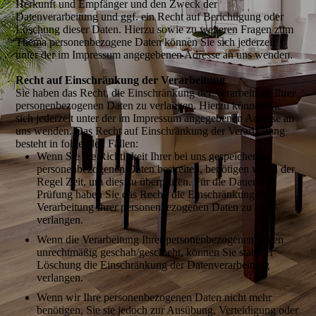
Herkunft und Empfänger und den Zweck der
Datenverarbeitung und ggf. ein Recht auf Berichtigung oder
Löschung dieser Daten. Hierzu sowie zu weiteren Fragen zum
Thema personenbezogene Daten können Sie sich jederzeit
unter der im Impressum angegebenen Adresse an uns wenden.
Recht auf Einschränkung der Verarbeitung
Sie haben das Recht, die Einschränkung der Verarbeitung Ihrer
personenbezogenen Daten zu verlangen. Hierzu können Sie
sich jederzeit unter der im Impressum angegebenen Adresse an
uns wenden. Das Recht auf Einschränkung der Verarbeitung
besteht in folgenden Fällen:
Wenn Sie die Richtigkeit Ihrer bei uns gespeicherten
personenbezogenen Daten bestreiten, benötigen wir in der
Regel Zeit, um dies zu überprüfen. Für die Dauer der
Prüfung haben Sie das Recht, die Einschränkung der
Verarbeitung Ihrer personenbezogenen Daten zu
verlangen.
Wenn die Verarbeitung Ihrer personenbezogenen Daten
unrechtmäßig geschah/geschieht, können Sie statt der
Löschung die Einschränkung der Datenverarbeitung
verlangen.
Wenn wir Ihre personenbezogenen Daten nicht mehr
benötigen, Sie sie jedoch zur Ausübung, Verteidigung oder