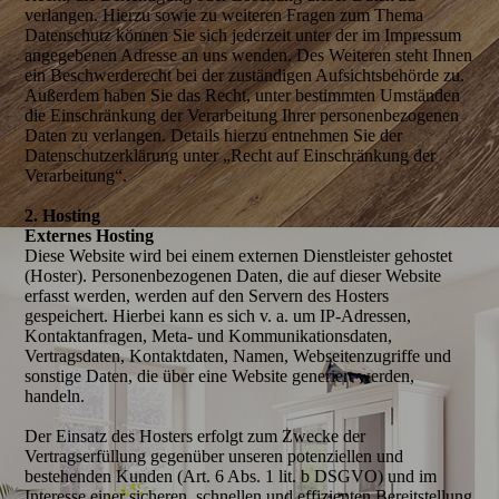
verlangen. Hierzu sowie zu weiteren Fragen zum Thema
Datenschutz können Sie sich jederzeit unter der im Impressum
angegebenen Adresse an uns wenden. Des Weiteren steht Ihnen
ein Beschwerderecht bei der zuständigen Aufsichtsbehörde zu.
Außerdem haben Sie das Recht, unter bestimmten Umständen
die Einschränkung der Verarbeitung Ihrer personenbezogenen
Daten zu verlangen. Details hierzu entnehmen Sie der
Datenschutzerklärung unter „Recht auf Einschränkung der
Verarbeitung“.
2. Hosting
Externes Hosting
Diese Website wird bei einem externen Dienstleister gehostet
(Hoster). Personenbezogenen Daten, die auf dieser Website
erfasst werden, werden auf den Servern des Hosters
gespeichert. Hierbei kann es sich v. a. um IP-Adressen,
Kontaktanfragen, Meta- und Kommunikationsdaten,
Vertragsdaten, Kontaktdaten, Namen, Webseitenzugriffe und
sonstige Daten, die über eine Website generiert werden,
handeln.
Der Einsatz des Hosters erfolgt zum Zwecke der
Vertragserfüllung gegenüber unseren potenziellen und
bestehenden Kunden (Art. 6 Abs. 1 lit. b DSGVO) und im
Interesse einer sicheren, schnellen und effizienten Bereitstellung