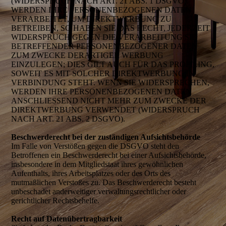
(WIDERSPRUCH NACH ART. 21 ABS. 1 DSGVO).
WERDEN IHRE PERSONENBEZOGENEN DATEN
VERARBEITET, UM DIREKTWERBUNG ZU
BETREIBEN, SO HABEN SIE DAS RECHT, JEDERZEIT
WIDERSPRUCH GEGEN DIE VERARBEITUNG SIE
BETREFFENDER PERSONENBEZOGENER DATEN
ZUM ZWECKE DERARTIGER WERBUNG
EINZULEGEN; DIES GILT AUCH FÜR DAS PROFILING,
SOWEIT ES MIT SOLCHER DIREKTWERBUNG IN
VERBINDUNG STEHT. WENN SIE WIDERSPRECHEN,
WERDEN IHRE PERSONENBEZOGENEN DATEN
ANSCHLIESSEND NICHT MEHR ZUM ZWECKE DER
DIREKTWERBUNG VERWENDET (WIDERSPRUCH
NACH ART. 21 ABS. 2 DSGVO).
Beschwerderecht bei der zuständigen Aufsichtsbehörde
Im Falle von Verstößen gegen die DSGVO steht den
Betroffenen ein Beschwerderecht bei einer Aufsichtsbehörde,
insbesondere in dem Mitgliedstaat ihres gewöhnlichen
Aufenthalts, ihres Arbeitsplatzes oder des Orts des
mutmaßlichen Verstoßes zu. Das Beschwerderecht besteht
unbeschadet anderweitiger verwaltungsrechtlicher oder
gerichtlicher Rechtsbehelfe.
Recht auf Datenübertragbarkeit