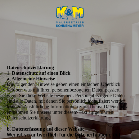
Daten­­schutz­­erklärung
1. Datenschutz auf einen Blick
a. Allgemeine Hinweise
Die folgenden Hinweise geben einen einfachen Überblick
darüber, was mit Ihren personenbezogenen Daten passiert,
wenn Sie diese Website besuchen. Personenbezogene Daten
sind alle Daten, mit denen Sie persönlich identifiziert werden
können. Ausführliche Informationen zum Thema Datenschutz
entnehmen Sie unserer unter diesem Text aufgeführten
Datenschutzerklärung.
b. Datenerfassung auf dieser Website
Wer ist verantwortlich für die Datenerfassung auf