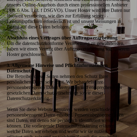
unseres Online-Angebots durch einen professionellen Anbieter
(Art. 6 Abs. 1 lit. f DSGVO). Unser Hoster wird Ihre Daten nur
insoweit verarbeiten, wie dies zur Erfüllung seiner
Leistungspflichten erforderlich ist und unsere Weisungen in
Bezug auf diese Daten befolgen.
Abschluss eines Vertrages über Auftragsverarbeitung
Um die datenschutzkonforme Verarbeitung zu gewährleisten,
haben wir einen Vertrag über Auftragsverarbeitung mit unserem
Hoster geschlossen.
3. Allgemeine Hinweise und Pflichtinformationen
Datenschutz
Die Betreiber dieser Seiten nehmen den Schutz Ihrer
persönlichen Daten sehr ernst. Wir behandeln Ihre
personenbezogenen Daten vertraulich und entsprechend der
gesetzlichen Datenschutzvorschriften sowie dieser
Datenschutzerklärung.
Wenn Sie diese Website benutzen, werden verschiedene
personenbezogene Daten erhoben. Personenbezogene Daten
sind Daten, mit denen Sie persönlich identifiziert werden
können. Die vorliegende Datenschutzerklärung erläutert,
welche Daten wir erheben und wofür wir sie nutzen. Sie
erläutert auch, wie und zu welchem Zweck das geschieht.