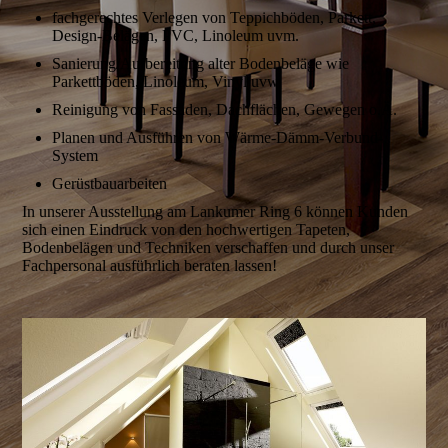
fachgerechtes Verlegen von Teppichböden, Parkett,
Design-Belägen, PVC, Linoleum uvm.
Sanierung/Aufbereitung alter Bodenbeläge wie
Parkettböden, Linoleum, Vinyl uvw.
Reinigung von Fassaden, Dachflächen, Gewegen o.Ä.
Planen und Ausführen von Wärme-Dämm-Verbund-
System
Gerüstbauarbeiten
In unserer Ausstellung am Lankumer Ring 6 können Kunden
sich einen Eindruck von den hochwertigen Tapeten,
Bodenbelägen und Techniken verschaffen und durch unser
Fachpersonal ausführlich beraten lassen!