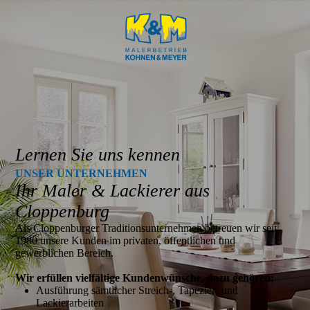
Lernen Sie uns kennen
UNSER UNTER­NEHMEN
Ihr Maler & Lackierer aus
Cloppenburg
Als Cloppenburger Traditionsunternehmen betreuen wir seit
1980 unsere Kunden im privaten, öffentlichen und
gewerblichen Bereich.
Wir erfüllen vielfältige Kundenwünsche, dazu gehören:
Ausführung sämtlicher Streich-, Tapezier- und
Lackierarbeiten