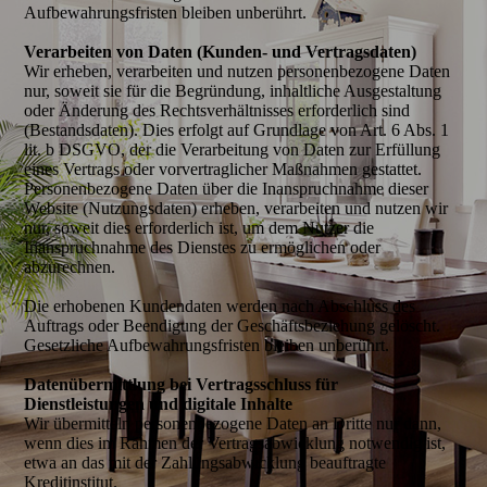
Aufbewahrungsfristen bleiben unberührt.
Verarbeiten von Daten (Kunden- und Vertragsdaten)
Wir erheben, verarbeiten und nutzen personenbezogene Daten
nur, soweit sie für die Begründung, inhaltliche Ausgestaltung
oder Änderung des Rechtsverhältnisses erforderlich sind
(Bestandsdaten). Dies erfolgt auf Grundlage von Art. 6 Abs. 1
lit. b DSGVO, der die Verarbeitung von Daten zur Erfüllung
eines Vertrags oder vorvertraglicher Maßnahmen gestattet.
Personenbezogene Daten über die Inanspruchnahme dieser
Website (Nutzungsdaten) erheben, verarbeiten und nutzen wir
nur, soweit dies erforderlich ist, um dem Nutzer die
Inanspruchnahme des Dienstes zu ermöglichen oder
abzurechnen.
Die erhobenen Kundendaten werden nach Abschluss des
Auftrags oder Beendigung der Geschäftsbeziehung gelöscht.
Gesetzliche Aufbewahrungsfristen bleiben unberührt.
Datenübermittlung bei Vertragsschluss für
Dienstleistungen und digitale Inhalte
Wir übermitteln personenbezogene Daten an Dritte nur dann,
wenn dies im Rahmen der Vertragsabwicklung notwendig ist,
etwa an das mit der Zahlungsabwicklung beauftragte
Kreditinstitut.