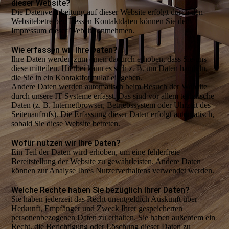
dieser Website?
Die Datenverarbeitung auf dieser Website erfolgt durch den
Websitebetreiber. Dessen Kontaktdaten können Sie dem
Impressum dieser Website entnehmen.
Wie erfassen wir Ihre Daten?
Ihre Daten werden zum einen dadurch erhoben, dass Sie uns
diese mitteilen. Hierbei kann es sich z. B. um Daten handeln,
die Sie in ein Kontaktformular eingeben.
Andere Daten werden automatisch beim Besuch der Website
durch unsere IT-Systeme erfasst. Das sind vor allem technische
Daten (z. B. Internetbrowser, Betriebssystem oder Uhrzeit des
Seitenaufrufs). Die Erfassung dieser Daten erfolgt automatisch,
sobald Sie diese Website betreten.
Wofür nutzen wir Ihre Daten?
Ein Teil der Daten wird erhoben, um eine fehlerfreie
Bereitstellung der Website zu gewährleisten. Andere Daten
können zur Analyse Ihres Nutzerverhaltens verwendet werden.
Welche Rechte haben Sie bezüglich Ihrer Daten?
Sie haben jederzeit das Recht unentgeltlich Auskunft über
Herkunft, Empfänger und Zweck Ihrer gespeicherten
personenbezogenen Daten zu erhalten. Sie haben außerdem ein
Recht, die Berichtigung oder Löschung dieser Daten zu