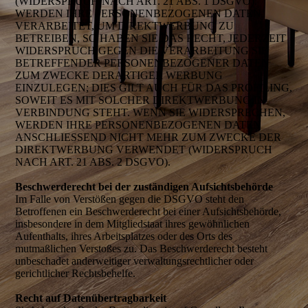
(WIDERSPRUCH NACH ART. 21 ABS. 1 DSGVO).
WERDEN IHRE PERSONENBEZOGENEN DATEN
VERARBEITET, UM DIREKTWERBUNG ZU
BETREIBEN, SO HABEN SIE DAS RECHT, JEDERZEIT
WIDERSPRUCH GEGEN DIE VERARBEITUNG SIE
BETREFFENDER PERSONENBEZOGENER DATEN
ZUM ZWECKE DERARTIGER WERBUNG
EINZULEGEN; DIES GILT AUCH FÜR DAS PROFILING,
SOWEIT ES MIT SOLCHER DIREKTWERBUNG IN
VERBINDUNG STEHT. WENN SIE WIDERSPRECHEN,
WERDEN IHRE PERSONENBEZOGENEN DATEN
ANSCHLIESSEND NICHT MEHR ZUM ZWECKE DER
DIREKTWERBUNG VERWENDET (WIDERSPRUCH
NACH ART. 21 ABS. 2 DSGVO).
Beschwerderecht bei der zuständigen Aufsichtsbehörde
Im Falle von Verstößen gegen die DSGVO steht den
Betroffenen ein Beschwerderecht bei einer Aufsichtsbehörde,
insbesondere in dem Mitgliedstaat ihres gewöhnlichen
Aufenthalts, ihres Arbeitsplatzes oder des Orts des
mutmaßlichen Verstoßes zu. Das Beschwerderecht besteht
unbeschadet anderweitiger verwaltungsrechtlicher oder
gerichtlicher Rechtsbehelfe.
Recht auf Datenübertragbarkeit