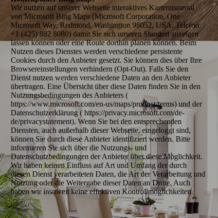
Wir nutzen auf unserer Webseite interaktives Kartenmaterial
von Microsoft Bing Maps (Microsoft Corporation, One
Microsoft Way, Redmond, Washington 98052, USA. Telefon:
+1 (425) 882 8080) damit Sie sich unseren Standort anzeigen
lassen können oder eine Route dorthin planen können. Beim
Nutzen dieses Dienstes werden verschiedene persistente
Cookies durch den Anbieter gesetzt. Sie können dies über Ihre
Browsereinstellungen verhindern (Opt-Out). Falls Sie den
Dienst nutzen werden verschiedene Daten an den Anbieter
übertragen. Eine Übersicht über diese Daten finden Sie in den
Nutzungsbedingungen des Anbieters (
https://www.microsoft.com/en-us/maps/product/terms) und der
Datenschutzerklärung ( https://privacy.microsoft.com/de-
de/privacystatement). Wenn Sie bei den entsprechenden
Diensten, auch außerhalb dieser Webseite, eingeloggt sind,
können Sie durch diese Anbieter identifiziert werden. Bitte
informieren Sie sich über die Nutzungs- und
Datenschutzbedingungen der Anbieter über diese Möglichkeit.
Wir haben keinen Einfluss auf Art und Umfang der durch
diesen Dienst verarbeiteten Daten, die Art der Verarbeitung und
Nutzung oder die Weitergabe dieser Daten an Dritte. Auch
haben wir insoweit keine effektiven Kontrollmöglichkeiten.