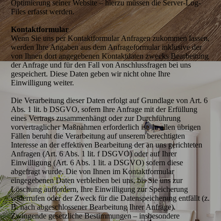
Optimierung seiner Website – hierzu müssen die Server-Log-
Files erfasst werden.
Kontaktformular
Wenn Sie uns per Kontaktformular Anfragen zukommen lassen,
werden Ihre Angaben aus dem Anfrageformular inklusive der
von Ihnen dort angegebenen Kontaktdaten zwecks Bearbeitung
der Anfrage und für den Fall von Anschlussfragen bei uns
gespeichert. Diese Daten geben wir nicht ohne Ihre
Einwilligung weiter.
Die Verarbeitung dieser Daten erfolgt auf Grundlage von Art. 6
Abs. 1 lit. b DSGVO, sofern Ihre Anfrage mit der Erfüllung
eines Vertrags zusammenhängt oder zur Durchführung
vorvertraglicher Maßnahmen erforderlich ist. In allen übrigen
Fällen beruht die Verarbeitung auf unserem berechtigten
Interesse an der effektiven Bearbeitung der an uns gerichteten
Anfragen (Art. 6 Abs. 1 lit. f DSGVO) oder auf Ihrer
Einwilligung (Art. 6 Abs. 1 lit. a DSGVO) sofern diese
abgefragt wurde. Die von Ihnen im Kontaktformular
eingegebenen Daten verbleiben bei uns, bis Sie uns zur
Löschung auffordern, Ihre Einwilligung zur Speicherung
widerrufen oder der Zweck für die Datenspeicherung entfällt (z.
B. nach abgeschlossener Bearbeitung Ihrer Anfrage).
Zwingende gesetzliche Bestimmungen – insbesondere