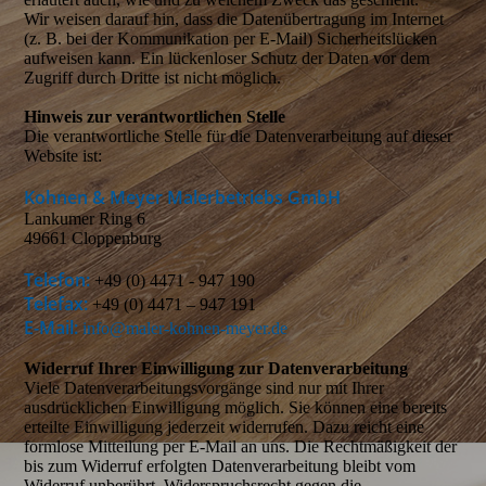
Wir weisen darauf hin, dass die Datenübertragung im Internet
(z. B. bei der Kommunikation per E-Mail) Sicherheitslücken
aufweisen kann. Ein lückenloser Schutz der Daten vor dem
Zugriff durch Dritte ist nicht möglich.
Hinweis zur verantwortlichen Stelle
Die verantwortliche Stelle für die Datenverarbeitung auf dieser
Website ist:
Kohnen & Meyer Malerbetriebs GmbH
Lankumer Ring 6
49661 Cloppenburg
Telefon:
+49 (0) 4471 - 947 190
Telefax:
+49 (0) 4471 – 947 191
E-Mail:
info@maler-kohnen-meyer.de
Widerruf Ihrer Einwilligung zur Datenverarbeitung
Viele Datenverarbeitungsvorgänge sind nur mit Ihrer
ausdrücklichen Einwilligung möglich. Sie können eine bereits
erteilte Einwilligung jederzeit widerrufen. Dazu reicht eine
formlose Mitteilung per E-Mail an uns. Die Rechtmäßigkeit der
bis zum Widerruf erfolgten Datenverarbeitung bleibt vom
Widerruf unberührt. Widerspruchsrecht gegen die