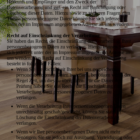
Herkunft und Empfänger und den Zweck der
Datenverarbeitung und ggf. ein Recht auf Berichtigung oder
Löschung dieser Daten. Hierzu sowie zu weiteren Fragen zum
Thema personenbezogene Daten können Sie sich jederzeit
unter der im Impressum angegebenen Adresse an uns wenden.
Recht auf Einschränkung der Verarbeitung
Sie haben das Recht, die Einschränkung der Verarbeitung Ihrer
personenbezogenen Daten zu verlangen. Hierzu können Sie
sich jederzeit unter der im Impressum angegebenen Adresse an
uns wenden. Das Recht auf Einschränkung der Verarbeitung
besteht in folgenden Fällen:
Wenn Sie die Richtigkeit Ihrer bei uns gespeicherten
personenbezogenen Daten bestreiten, benötigen wir in der
Regel Zeit, um dies zu überprüfen. Für die Dauer der
Prüfung haben Sie das Recht, die Einschränkung der
Verarbeitung Ihrer personenbezogenen Daten zu
verlangen.
Wenn die Verarbeitung Ihrer personenbezogenen Daten
unrechtmäßig geschah/geschieht, können Sie statt der
Löschung die Einschränkung der Datenverarbeitung
verlangen.
Wenn wir Ihre personenbezogenen Daten nicht mehr
benötigen, Sie sie jedoch zur Ausübung, Verteidigung oder