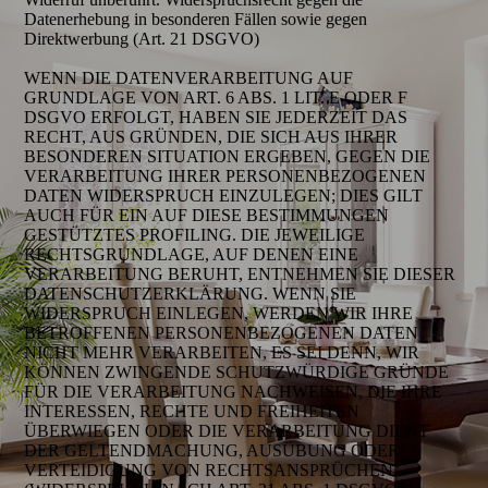
Datenerhebung in besonderen Fällen sowie gegen
Direktwerbung (Art. 21 DSGVO)
WENN DIE DATENVERARBEITUNG AUF
GRUNDLAGE VON ART. 6 ABS. 1 LIT. E ODER F
DSGVO ERFOLGT, HABEN SIE JEDERZEIT DAS
RECHT, AUS GRÜNDEN, DIE SICH AUS IHRER
BESONDEREN SITUATION ERGEBEN, GEGEN DIE
VERARBEITUNG IHRER PERSONENBEZOGENEN
DATEN WIDERSPRUCH EINZULEGEN; DIES GILT
AUCH FÜR EIN AUF DIESE BESTIMMUNGEN
GESTÜTZTES PROFILING. DIE JEWEILIGE
RECHTSGRUNDLAGE, AUF DENEN EINE
VERARBEITUNG BERUHT, ENTNEHMEN SIE DIESER
DATENSCHUTZERKLÄRUNG. WENN SIE
WIDERSPRUCH EINLEGEN, WERDEN WIR IHRE
BETROFFENEN PERSONENBEZOGENEN DATEN
NICHT MEHR VERARBEITEN, ES SEI DENN, WIR
KÖNNEN ZWINGENDE SCHUTZWÜRDIGE GRÜNDE
FÜR DIE VERARBEITUNG NACHWEISEN, DIE IHRE
INTERESSEN, RECHTE UND FREIHEITEN
ÜBERWIEGEN ODER DIE VERARBEITUNG DIENT
DER GELTENDMACHUNG, AUSÜBUNG ODER
VERTEIDIGUNG VON RECHTSANSPRÜCHEN