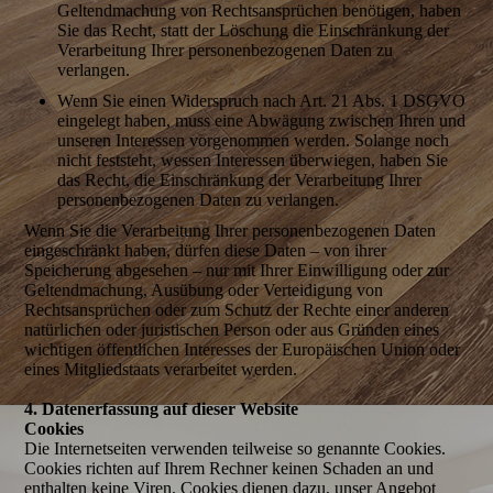
Geltendmachung von Rechtsansprüchen benötigen, haben
Sie das Recht, statt der Löschung die Einschränkung der
Verarbeitung Ihrer personenbezogenen Daten zu
verlangen.
Wenn Sie einen Widerspruch nach Art. 21 Abs. 1 DSGVO
eingelegt haben, muss eine Abwägung zwischen Ihren und
unseren Interessen vorgenommen werden. Solange noch
nicht feststeht, wessen Interessen überwiegen, haben Sie
das Recht, die Einschränkung der Verarbeitung Ihrer
personenbezogenen Daten zu verlangen.
Wenn Sie die Verarbeitung Ihrer personenbezogenen Daten
eingeschränkt haben, dürfen diese Daten – von ihrer
Speicherung abgesehen – nur mit Ihrer Einwilligung oder zur
Geltendmachung, Ausübung oder Verteidigung von
Rechtsansprüchen oder zum Schutz der Rechte einer anderen
natürlichen oder juristischen Person oder aus Gründen eines
wichtigen öffentlichen Interesses der Europäischen Union oder
eines Mitgliedstaats verarbeitet werden.
4. Datenerfassung auf dieser Website
Cookies
Die Internetseiten verwenden teilweise so genannte Cookies.
Cookies richten auf Ihrem Rechner keinen Schaden an und
enthalten keine Viren. Cookies dienen dazu, unser Angebot