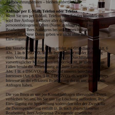
Aufbewahrungsfristen – bleiben unberührt.
Anfrage per E-Mail, Telefon oder Telefax
Wenn Sie uns per E-Mail, Telefon oder Telefax kontaktieren,
wird Ihre Anfrage inklusive aller daraus hervorgehenden
personenbezogenen Daten (Name, Anfrage) zum Zwecke der
Bearbeitung Ihres Anliegens bei uns gespeichert und
verarbeitet. Diese Daten geben wir nicht ohne Ihre
Einwilligung weiter.
Die Verarbeitung dieser Daten erfolgt auf Grundlage von Art. 6
Abs. 1 lit. b DSGVO, sofern Ihre Anfrage mit der Erfüllung
eines Vertrags zusammenhängt oder zur Durchführung
vorvertraglicher Maßnahmen erforderlich ist. In allen übrigen
Fällen beruht die Verarbeitung auf Ihrer Einwilligung (Art. 6
Abs. 1 lit. a DSGVO) und/oder auf unseren berechtigten
Interessen (Art. 6 Abs. 1 lit. f DSGVO), da wir ein berechtigtes
Interesse an der effektiven Bearbeitung der an uns gerichteten
Anfragen haben.
Die von Ihnen an uns per Kontaktanfragen übersandten Daten
verbleiben bei uns, bis Sie uns zur Löschung auffordern, Ihre
Einwilligung zur Speicherung widerrufen oder der Zweck für
die Datenspeicherung entfällt (z. B. nach abgeschlossener
Bearbeitung Ihres Anliegens). Zwingende gesetzliche