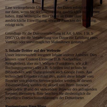
Eine weitergehende Übermittlung der Daten erfolgt nicht bzw.
nur dann, wenn Sie der Übermittlung ausdrücklich zugestimmt
haben. Eine Weitergabe Ihrer Daten an Dritte ohne
ausdrückliche Einwilligung, etwa zu Zwecken der Werbung,
erfolgt nicht.
Grundlage für die Datenverarbeitung ist Art. 6 Abs. 1 lit. b
DSGVO, der die Verarbeitung von Daten zur Erfüllung eines
Vertrags oder vorvertraglicher Maßnahmen gestattet.
5. Inhalte Dritter auf der Webseite
Unser Internetauftritt integriert Inhalte anderer Anbieter. Dies
können reine Content-Elemente (z.B. Nachrichten,
Neuigkeiten), aber auch Widgets (Funktionen, wie z.B.
Buchungssysteme) oder z.B. Schriften und technische
Bibliotheken sein. Dazu gehören auch Google Fonts. Aus
technischen Gründen erfolgt dies, indem diese Inhalte vom
Browser von anderen Servern geladen werden. In diesem
Zusammenhang werden die aktuell von Ihrem Browser
verwendete IP und der verwendete Browser des anfragenden
Systems übermittelt. Bitte beachten Sie diesbezüglich die
jeweiligen Datenschutzerklärungen der Drittanbieter.
Routenplaner Bing Maps