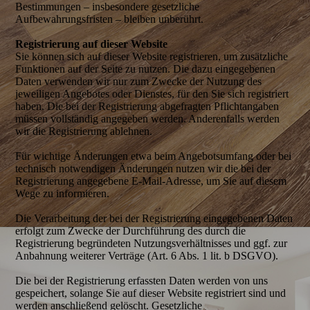
Bestimmungen – insbesondere gesetzliche
Aufbewahrungsfristen – bleiben unberührt.
Registrierung auf dieser Website
Sie können sich auf dieser Website registrieren, um zusätzliche
Funktionen auf der Seite zu nutzen. Die dazu eingegebenen
Daten verwenden wir nur zum Zwecke der Nutzung des
jeweiligen Angebotes oder Dienstes, für den Sie sich registriert
haben. Die bei der Registrierung abgefragten Pflichtangaben
müssen vollständig angegeben werden. Anderenfalls werden
wir die Registrierung ablehnen.
Für wichtige Änderungen etwa beim Angebotsumfang oder bei
technisch notwendigen Änderungen nutzen wir die bei der
Registrierung angegebene E-Mail-Adresse, um Sie auf diesem
Wege zu informieren.
Die Verarbeitung der bei der Registrierung eingegebenen Daten
erfolgt zum Zwecke der Durchführung des durch die
Registrierung begründeten Nutzungsverhältnisses und ggf. zur
Anbahnung weiterer Verträge (Art. 6 Abs. 1 lit. b DSGVO).
Die bei der Registrierung erfassten Daten werden von uns
gespeichert, solange Sie auf dieser Website registriert sind und
werden anschließend gelöscht. Gesetzliche