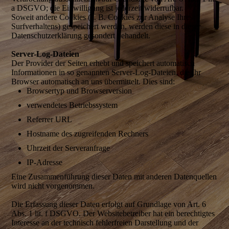
a DSGVO; die Einwilligung ist jederzeit widerrufbar.
Soweit andere Cookies (z. B. Cookies zur Analyse Ihres
Surfverhaltens) gespeichert werden, werden diese in dieser
Datenschutzerklärung gesondert behandelt.
Server-Log-Dateien
Der Provider der Seiten erhebt und speichert automatisch
Informationen in so genannten Server-Log-Dateien, die Ihr
Browser automatisch an uns übermittelt. Dies sind:
Browsertyp und Browserversion
verwendetes Betriebssystem
Referrer URL
Hostname des zugreifenden Rechners
Uhrzeit der Serveranfrage
IP-Adresse
Eine Zusammenführung dieser Daten mit anderen Datenquellen
wird nicht vorgenommen.
Die Erfassung dieser Daten erfolgt auf Grundlage von Art. 6
Abs. 1 lit. f DSGVO. Der Websitebetreiber hat ein berechtigtes
Interesse an der technisch fehlerfreien Darstellung und der