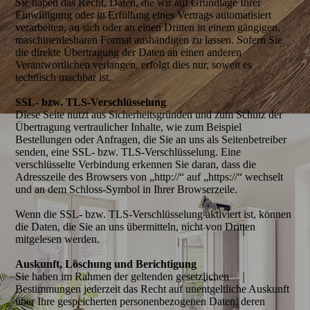
Sie haben das Recht, Daten, die wir auf Grundlage Ihrer
Einwilligung oder in Erfüllung eines Vertrags automatisiert
verarbeiten, an sich oder an einen Dritten in einem gängigen,
maschinenlesbaren Format aushändigen zu lassen. Sofern Sie
die direkte Übertragung der Daten an einen anderen
Verantwortlichen verlangen, erfolgt dies nur, soweit es
technisch machbar ist.
SSL- bzw. TLS-Verschlüsselung
Diese Seite nutzt aus Sicherheitsgründen und zum Schutz der
Übertragung vertraulicher Inhalte, wie zum Beispiel
Bestellungen oder Anfragen, die Sie an uns als Seitenbetreiber
senden, eine SSL- bzw. TLS-Verschlüsselung. Eine
verschlüsselte Verbindung erkennen Sie daran, dass die
Adresszeile des Browsers von „http://“ auf „https://“ wechselt
und an dem Schloss-Symbol in Ihrer Browserzeile.
Wenn die SSL- bzw. TLS-Verschlüsselung aktiviert ist, können
die Daten, die Sie an uns übermitteln, nicht von Dritten
mitgelesen werden.
Auskunft, Löschung und Berichtigung
Sie haben im Rahmen der geltenden gesetzlichen
Bestimmungen jederzeit das Recht auf unentgeltliche Auskunft
über Ihre gespeicherten personenbezogenen Daten, deren