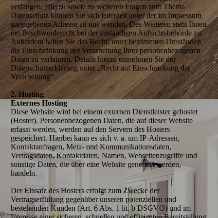
verlangen. Hierzu sowie zu weiteren Fragen zum Thema
Datenschutz können Sie sich jederzeit unter der im Impressum
angegebenen Adresse an uns wenden. Des Weiteren steht Ihnen
ein Beschwerderecht bei der zuständigen Aufsichtsbehörde zu.
Außerdem haben Sie das Recht, unter bestimmten Umständen
die Einschränkung der Verarbeitung Ihrer personenbezogenen
Daten zu verlangen. Details hierzu entnehmen Sie der
Datenschutzerklärung unter „Recht auf Einschränkung der
Verarbeitung“.
2. Hosting
Externes Hosting
Diese Website wird bei einem externen Dienstleister gehostet
(Hoster). Personenbezogenen Daten, die auf dieser Website
erfasst werden, werden auf den Servern des Hosters
gespeichert. Hierbei kann es sich v. a. um IP-Adressen,
Kontaktanfragen, Meta- und Kommunikationsdaten,
Vertragsdaten, Kontaktdaten, Namen, Webseitenzugriffe und
sonstige Daten, die über eine Website generiert werden,
handeln.
Der Einsatz des Hosters erfolgt zum Zwecke der
Vertragserfüllung gegenüber unseren potenziellen und
bestehenden Kunden (Art. 6 Abs. 1 lit. b DSGVO) und im
Interesse einer sicheren, schnellen und effizienten Bereitstellung