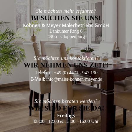
Sie möchten mehr erfahren?
BESUCHEN SIE UNS!
Kohnen & Meyer Malerbetriebs GmbH
Lankumer Ring 6
49661 Cloppenburg
Sie möchten uns kontaktieren?
WIR NEHMEN UNS ZEIT!
Telefon:
+49 (0) 4471 - 947 190
E-Mail:
info@maler-kohnen-meyer.de
Sie möchten beraten werden?
WIR SIND FÜR SIE DA!
Freitags
08:00 - 12:00 & 13:00 - 16:00 Uhr