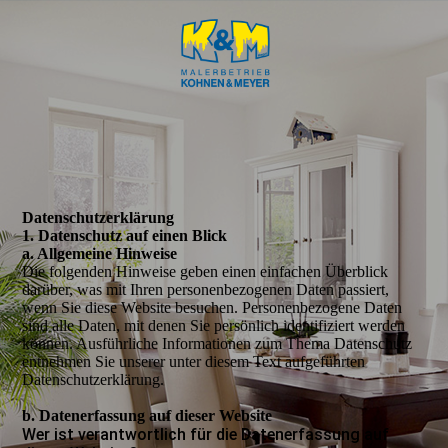
Daten­­schutz­­erklärung
1. Datenschutz auf einen Blick
a. Allgemeine Hinweise
Die folgenden Hinweise geben einen einfachen Überblick
darüber, was mit Ihren personenbezogenen Daten passiert,
wenn Sie diese Website besuchen. Personenbezogene Daten
sind alle Daten, mit denen Sie persönlich identifiziert werden
können. Ausführliche Informationen zum Thema Datenschutz
entnehmen Sie unserer unter diesem Text aufgeführten
Datenschutzerklärung.
b. Datenerfassung auf dieser Website
Wer ist verantwortlich für die Datenerfassung auf