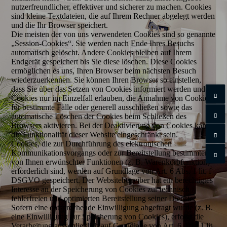
nutzerfreundlicher, effektiver und sicherer zu machen. Cookies
sind kleine Textdateien, die auf Ihrem Rechner abgelegt werden
und die Ihr Browser speichert.
Die meisten der von uns verwendeten Cookies sind so genannte
„Session-Cookies“. Sie werden nach Ende Ihres Besuchs
automatisch gelöscht. Andere Cookies bleiben auf Ihrem
Endgerät gespeichert bis Sie diese löschen. Diese Cookies
ermöglichen es uns, Ihren Browser beim nächsten Besuch
wiederzuerkennen. Sie können Ihren Browser so einstellen,
dass Sie über das Setzen von Cookies informiert werden und
Cookies nur im Einzelfall erlauben, die Annahme von Cookies
für bestimmte Fälle oder generell ausschließen sowie das
automatische Löschen der Cookies beim Schließen des
Browsers aktivieren. Bei der Deaktivierung von Cookies kann
die Funktionalität dieser Website eingeschränkt sein.
Cookies, die zur Durchführung des elektronischen
Kommunikationsvorgangs oder zur Bereitstellung bestimmter,
von Ihnen erwünschter Funktionen (z. B. Warenkorbfunktion)
erforderlich sind, werden auf Grundlage von Art. 6 Abs. 1 lit. f
DSGVO gespeichert. Der Websitebetreiber hat ein berechtigtes
Interesse an der Speicherung von Cookies zur technisch
fehlerfreien und optimierten Bereitstellung seiner Dienste.
Sofern eine entsprechende Einwilligung abgefragt wurde (z. B.
eine Einwilligung zur Speicherung von Cookies), erfolgt die
Verarbeitung ausschließlich auf Grundlage von Art. 6 Abs. 1 lit.