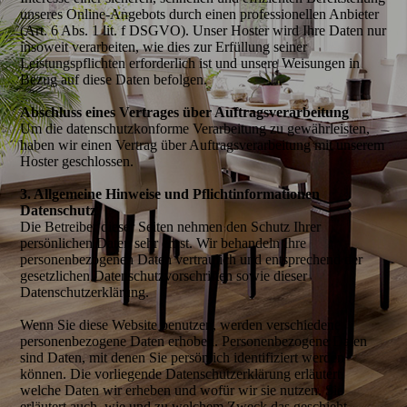
unseres Online-Angebots durch einen professionellen Anbieter
(Art. 6 Abs. 1 lit. f DSGVO). Unser Hoster wird Ihre Daten nur
insoweit verarbeiten, wie dies zur Erfüllung seiner
Leistungspflichten erforderlich ist und unsere Weisungen in
Bezug auf diese Daten befolgen.
Abschluss eines Vertrages über Auftragsverarbeitung
Um die datenschutzkonforme Verarbeitung zu gewährleisten,
haben wir einen Vertrag über Auftragsverarbeitung mit unserem
Hoster geschlossen.
3. Allgemeine Hinweise und Pflichtinformationen
Datenschutz
Die Betreiber dieser Seiten nehmen den Schutz Ihrer
persönlichen Daten sehr ernst. Wir behandeln Ihre
personenbezogenen Daten vertraulich und entsprechend der
gesetzlichen Datenschutzvorschriften sowie dieser
Datenschutzerklärung.
Wenn Sie diese Website benutzen, werden verschiedene
personenbezogene Daten erhoben. Personenbezogene Daten
sind Daten, mit denen Sie persönlich identifiziert werden
können. Die vorliegende Datenschutzerklärung erläutert,
welche Daten wir erheben und wofür wir sie nutzen. Sie
erläutert auch, wie und zu welchem Zweck das geschieht.