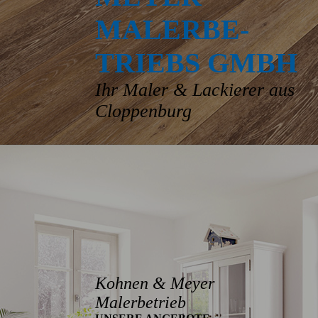
MALERBE­
TRIEBS GMBH
Ihr Maler & Lackierer aus
Cloppenburg
Kohnen & Meyer
Malerbetrieb