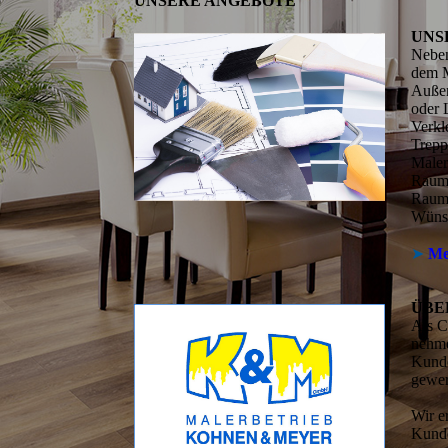
UNSERE ANGEBOTE
UNS
Neben
dem M
Auße
oder 
Verkl
Trepp
Maler
Raumg
Rauma
Wüns
➤
Me
ÜBE
Als C
nehme
Kunde
gewer
Wir er
Kund