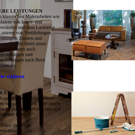
ERE LEISTUNGEN
 klassischen Malerarbeiten wie
alern von Innen- und
nwänden und dem Lackieren
Lasieren von Vertäfelungen,
eidungen, Zäunen und
engeländern bietet unser
betrieb Ihnen auch
estaltungen und
ufteilungen nach Ihren
chen an.
hr erfahren
R UNS
loppenburger Traditions­unter­
n betreuen wir seit 1980 unsere
n im priva­ten, öffentlichen und
blichen Bereich.
füllen vielfältige
enwünsche.